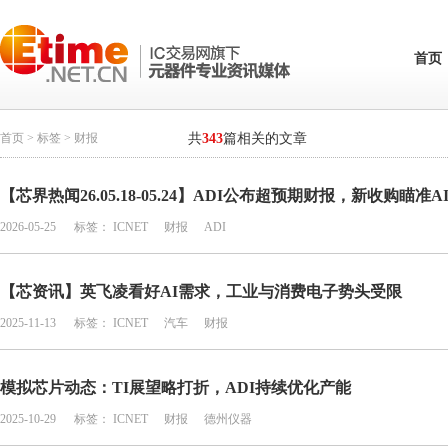
首页
首页
>
标签
> 财报
共
343
篇相关的文章
【芯界热闻26.05.18-05.24】ADI公布超预期财报，新收购瞄准
2026-05-25
标签：
ICNET
财报
ADI
【芯资讯】英飞凌看好AI需求，工业与消费电子势头受限
2025-11-13
标签：
ICNET
汽车
财报
模拟芯片动态：TI展望略打折，ADI持续优化产能
2025-10-29
标签：
ICNET
财报
德州仪器