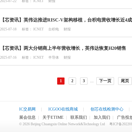
2025-07-22
标签：
ICNET
财报
【芯资讯】英伟达推进RISC-V架构移植，台积电营收增长近4成
2025-07-18
标签：
ICNET
台积电
财报
【芯资讯】两大分销商上半年营收增长，英伟达恢复H20销售
2025-07-16
标签：
ICNET
半导体
财报
1
2
3
...
下一页
尾页
IC交易网
|
ICGOO在线商城
|
创芯在线检测中心
|
展会信息
|
关于ETIME
|
联系我们
|
加入我们
|
广告投
©
2026
Beijing Chuangxin Online Network&Technology Ltd
粤ICP备20220