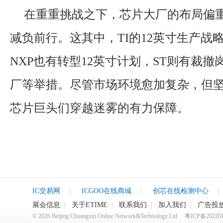
在重重挑战之下，芯片大厂的布局偏
减负前行。这其中，TI的12英寸生产战
NXP也有转型12英寸计划，ST则有裁
厂等举措。尽管市场环境愈加复杂，但
芯片巨头们穿越迷雾的有力保障。
IC交易网
|
ICGOO在线商城
|
创芯在线检测中心
|
展会信息
|
关于ETIME
|
联系我们
|
加入我们
|
广告投
©
2026
Beijing Chuangxin Online Network&Technology Ltd
粤ICP备20220