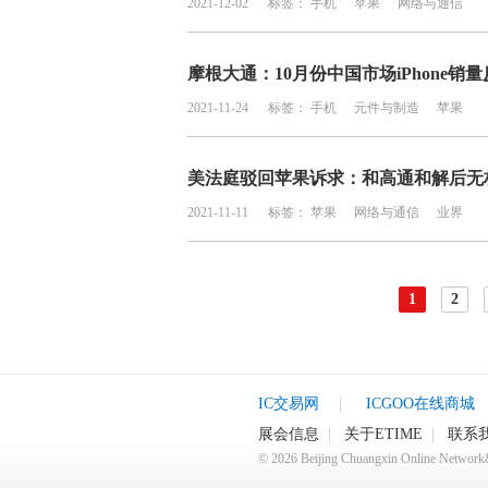
2021-12-02
标签：
手机
苹果
网络与通信
摩根大通：10月份中国市场iPhone销量
2021-11-24
标签：
手机
元件与制造
苹果
美法庭驳回苹果诉求：和高通和解后无
2021-11-11
标签：
苹果
网络与通信
业界
1
2
IC交易网
|
ICGOO在线商城
展会信息
|
关于ETIME
|
联系
©
2026
Beijing Chuangxin Online Netwo