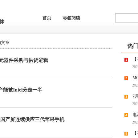
首页
标签阅读
的文章
热
【
元器件采购与供货逻辑
1
202
机供应
M
2
202
去何从
能被Intel分走一半
7
3
202
潮带向
电
4
LED：国产屏连续供应三代苹果手机
202
时代“
【
5