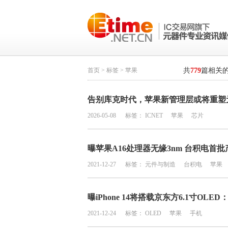
首页
>
标签
> 苹果
共
779
篇相关
告别库克时代，苹果新管理层或将重塑
2026-05-08
标签：
ICNET
苹果
芯片
曝苹果A16处理器无缘3nm 台积电首批产
2021-12-27
标签：
元件与制造
台积电
苹果
曝iPhone 14将搭载京东方6.1寸O
2021-12-24
标签：
OLED
苹果
手机