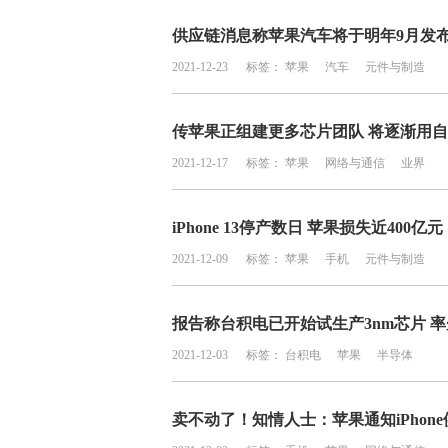
供应链消息称苹果汽车将于明年9月发
2021-12-23
标签：
苹果
汽车
元件与制造
传苹果正组建更多芯片团队 将逐渐用
2021-12-17
标签：
苹果
网络与通信
业界
iPhone 13停产数日 苹果损失近400亿元
2021-12-09
标签：
苹果
手机
元件与制造
报告称台积电已开始试生产3nm芯片 
2021-12-03
标签：
台积电
苹果
半导体
卖不动了！知情人士：苹果通知iPhon