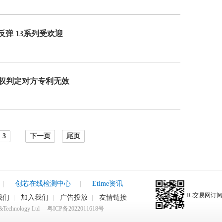
反弹 13系列受欢迎
权判定对方专利无效
3
...
下一页
尾页
|
创芯在线检测中心
|
Etime资讯
IC交易网订
我们
|
加入我们
|
广告投放
|
友情链接
rk&Technology Ltd
粤ICP备2022011618号