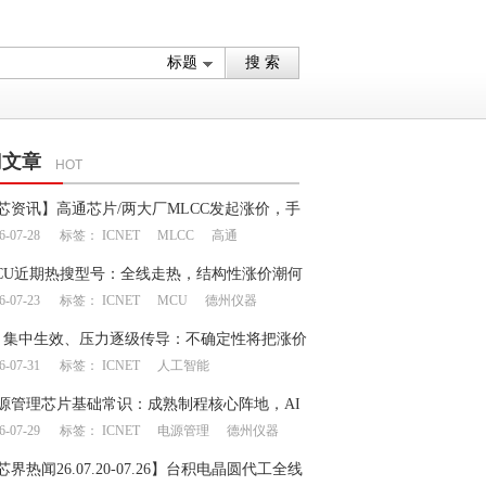
门文章
HOT
芯资讯】高通芯片/两大厂MLCC发起涨价，手
6-07-28
标签：
ICNET
MLCC
高通
链产生上下游博弈
CU近期热搜型号：全线走热，结构性涨价潮何
6-07-23
标签：
ICNET
MCU
德州仪器
？
月集中生效、压力逐级传导：不确定性将把涨价
6-07-31
标签：
ICNET
人工智能
何处？
源管理芯片基础常识：成熟制程核心阵地，AI
6-07-29
标签：
ICNET
电源管理
德州仪器
一飞冲天”
芯界热闻26.07.20-07.26】台积电晶圆代工全线