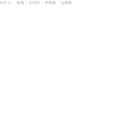
6-07-27
标签：
ICNET
半导体
台积电
意法/德仪业绩大幅提升