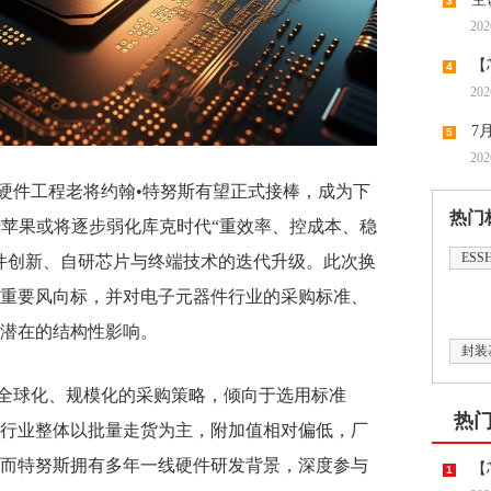
3
202
【
4
202
领涨，
7
5
202
潮带向
硬件工程老将约翰•特努斯有望正式接棒，成为下
热门
着苹果或将逐步弱化库克时代“重效率、控成本、稳
ESS
件创新、自研芯片与终端技术的迭代升级。此次换
重要风向标，并对电子元器件行业的采购标准、
潜在的结构性影响。
封装
全球化、规模化的采购策略，倾向于选用标准
热
行业整体以批量走货为主，附加值相对偏低，厂
而特努斯拥有多年一线硬件研发背景，深度参与
【
1