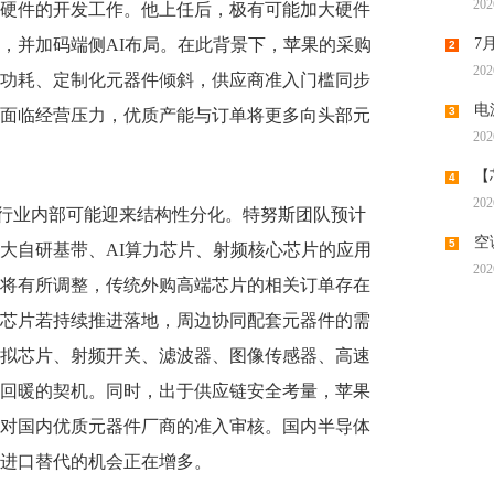
202
硬件的开发工作。他上任后，极有可能加大硬件
机供应
7
，并加码端侧AI布局。在此背景下，苹果的采购
2
202
潮带向
功耗、定制化元器件倾斜，供应商准入门槛同步
电
3
面临经营压力，优质产能与订单将更多向头部元
202
时代“
【
4
202
调涨，
行业内部可能迎来结构性分化。特努斯团队预计
空
5
大自研基带、AI算力芯片、射频核心芯片的应用
202
将有所调整，传统外购高端芯片的相关订单存在
芯片若持续推进落地，周边协同配套元器件的需
模拟芯片、射频开关、滤波器、图像传感器、高速
回暖的契机。同时，出于供应链安全考量，苹果
对国内优质元器件厂商的准入审核。国内半导体
进口替代的机会正在增多。