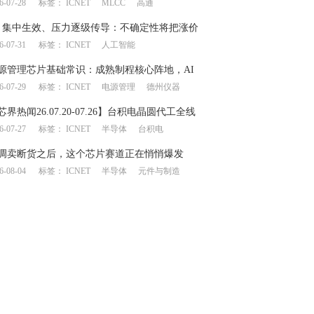
6-07-28
标签：
ICNET
MLCC
高通
链产生上下游博弈
月集中生效、压力逐级传导：不确定性将把涨价
6-07-31
标签：
ICNET
人工智能
何处？
源管理芯片基础常识：成熟制程核心阵地，AI
6-07-29
标签：
ICNET
电源管理
德州仪器
一飞冲天”
芯界热闻26.07.20-07.26】台积电晶圆代工全线
6-07-27
标签：
ICNET
半导体
台积电
意法/德仪业绩大幅提升
调卖断货之后，这个芯片赛道正在悄悄爆发
6-08-04
标签：
ICNET
半导体
元件与制造