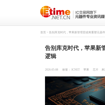
首页
> 告别库克时代，苹果新管理层或将重塑元器
告别库克时代，苹果新
逻辑
2026-05-08
标签：
ICNET
苹果
芯片
来