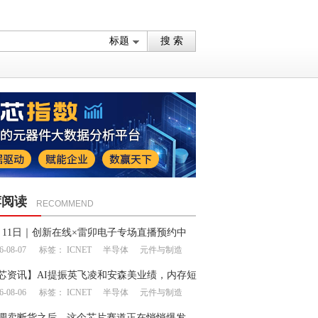
荐阅读
RECOMMEND
月11日｜创新在线×雷卯电子专场直播预约中
6-08-07
标签：
ICNET
半导体
元件与制造
芯资讯】AI提振英飞凌和安森美业绩，内存短
6-08-06
标签：
ICNET
半导体
元件与制造
延续至明年
调卖断货之后，这个芯片赛道正在悄悄爆发