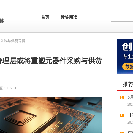
首页
标签阅读
件采购与供货逻辑
管理层或将重塑元器件采购与供货
推
源：
ICNET
8
1
202
【
2
202
缺预期
空