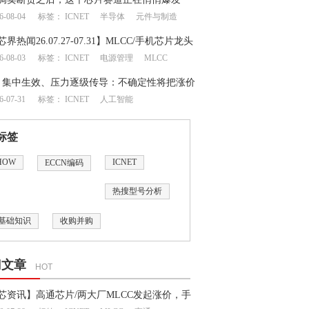
6-08-04
标签：
ICNET
半导体
元件与制造
芯界热闻26.07.27-07.31】MLCC/手机芯片龙头
6-08-03
标签：
ICNET
电源管理
MLCC
地震牵动成熟制程半导体供应链
月集中生效、压力逐级传导：不确定性将把涨价
6-07-31
标签：
ICNET
人工智能
何处？
标签
HOW
ICNET
ECCN编码
热搜型号分析
基础知识
收购并购
门文章
HOT
芯资讯】高通芯片/两大厂MLCC发起涨价，手