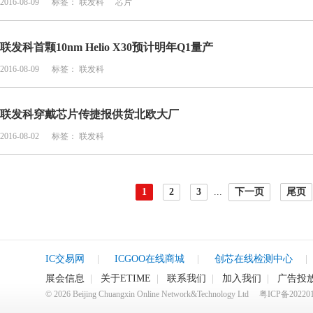
2016-08-09
标签：
联发科
芯片
联发科首颗10nm Helio X30预计明年Q1量产
2016-08-09
标签：
联发科
联发科穿戴芯片传捷报供货北欧大厂
2016-08-02
标签：
联发科
1
2
3
...
下一页
尾页
IC交易网
|
ICGOO在线商城
|
创芯在线检测中心
|
展会信息
|
关于ETIME
|
联系我们
|
加入我们
|
广告投
©
2026
Beijing Chuangxin Online Network&Technology Ltd
粤ICP备20220