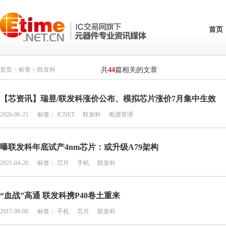
首页
首页
>
标签
> 联发科
共
44
篇相关的文章
【芯资讯】瑞昱/联发科涨价公布、模拟芯片涨价7月集中生效
2026-06-25
标签：
ICNET
联发科
电源管理
曝联发科年底试产4nm芯片：或升级A79架构
2021-04-20
标签：
芯片
手机
联发科
“血战”高通 联发科携P40卷土重来
2017-09-08
标签：
手机
芯片
联发科