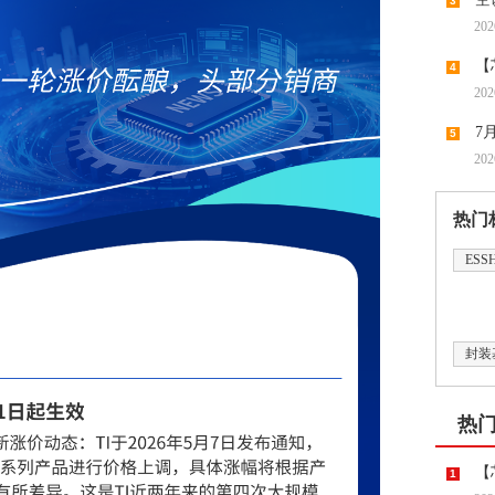
3
202
【
4
202
领涨，
7
5
202
潮带向
热门
ESS
封装
热
【
1