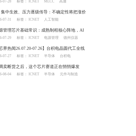
6-07-28
标签：
ICNET
MLCC
高通
链产生上下游博弈
月集中生效、压力逐级传导：不确定性将把涨价
6-07-31
标签：
ICNET
人工智能
何处？
源管理芯片基础常识：成熟制程核心阵地，AI
6-07-29
标签：
ICNET
电源管理
德州仪器
一飞冲天”
芯界热闻26.07.20-07.26】台积电晶圆代工全线
6-07-27
标签：
ICNET
半导体
台积电
意法/德仪业绩大幅提升
调卖断货之后，这个芯片赛道正在悄悄爆发
6-08-04
标签：
ICNET
半导体
元件与制造