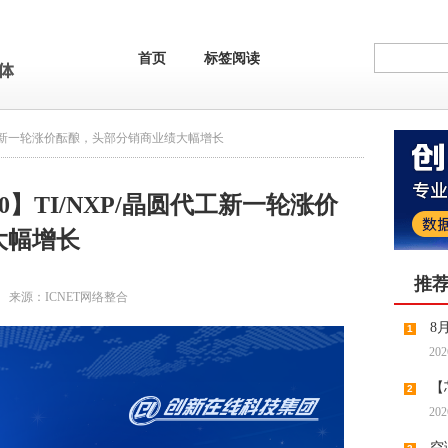
首页
标签阅读
P/晶圆代工新一轮涨价酝酿，头部分销商业绩大幅增长
5.10】TI/NXP/晶圆代工新一轮涨价
大幅增长
推
来源：
ICNET网络整合
8
1
202
【
2
202
缺预期
空