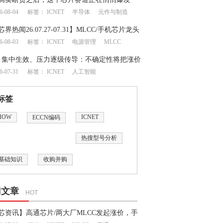
6-08-04
标签：
ICNET
半导体
元件与制造
芯界热闻26.07.27-07.31】MLCC/手机芯片龙头
6-08-03
标签：
ICNET
电源管理
MLCC
地震牵动成熟制程半导体供应链
月集中生效、压力逐级传导：不确定性将把涨价
6-07-31
标签：
ICNET
人工智能
何处？
标签
HOW
ICNET
ECCN编码
热搜型号分析
基础知识
收购并购
门文章
HOT
芯资讯】高通芯片/两大厂MLCC发起涨价，手