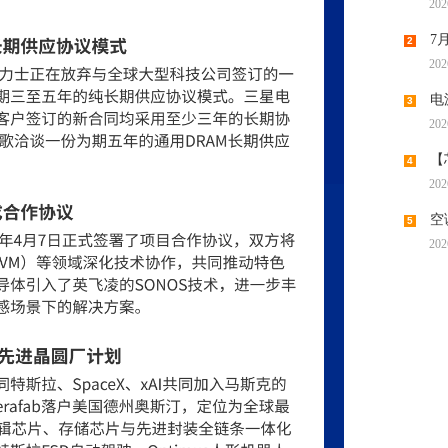
202
机供应
7
2
202
潮带向
电
3
202
时代“
【
4
202
调涨，
空
5
202