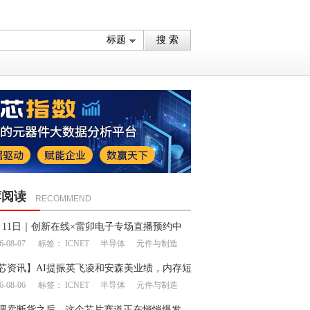
荐阅读
RECOMMEND
月11日｜创新在线×雷卯电子专场直播预约中
6-08-07
标签：
ICNET
半导体
元件与制造
芯资讯】AI提振英飞凌和安森美业绩，内存短
6-08-06
标签：
ICNET
半导体
元件与制造
延续至明年
调卖断货之后，这个芯片赛道正在悄悄爆发