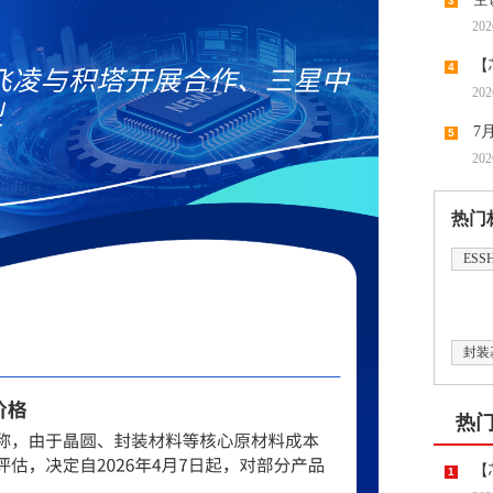
3
202
【
4
202
领涨，
7
5
202
潮带向
热门
ESS
封装
热
【
1