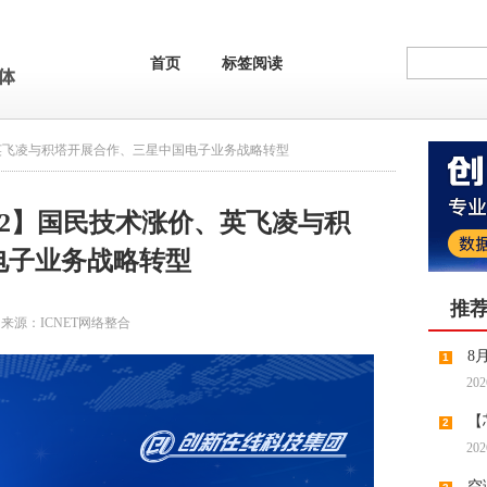
首页
标签阅读
术涨价、英飞凌与积塔开展合作、三星中国电子业务战略转型
04.12】国民技术涨价、英飞凌与积
电子业务战略转型
推
来源：
ICNET网络整合
8
1
202
【
2
202
缺预期
空