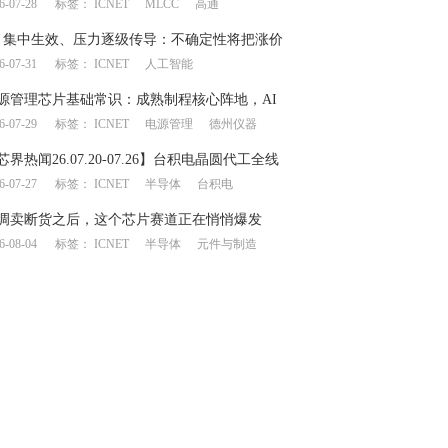
6-07-28
标签：
ICNET
MLCC
高通
链产生上下游博弈
月集中生效、压力逐级传导：不确定性将把涨价
6-07-31
标签：
ICNET
人工智能
何处？
源管理芯片基础常识：成熟制程核心阵地，AI
6-07-29
标签：
ICNET
电源管理
德州仪器
一飞冲天”
芯界热闻26.07.20-07.26】台积电晶圆代工全线
6-07-27
标签：
ICNET
半导体
台积电
意法/德仪业绩大幅提升
调卖断货之后，这个芯片赛道正在悄悄爆发
6-08-04
标签：
ICNET
半导体
元件与制造