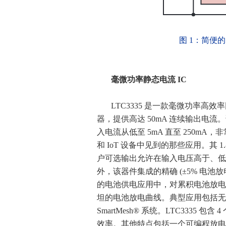
图 1：简便的 
毫微功率静态电流 IC
LTC3335 是一款毫微功率高
器，提供高达 50mA 连续输出电流
入电流从低至 5mA 直至 250m
和 IoT 设备中见到的那些应用。其 1.8V
户可选输出允许在输入电压高于、低
外，该器件集成的精确 (±5% 电池
的电池供电应用中，对累积电池放电
坦的电池放电曲线。典型应用包括无线传感
SmartMesh® 系统。LTC3335 包含
效率。其他特点包括一个可编程放电