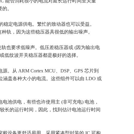
 IC 能否消耗很小的电流对延长运行时间至关重
要的。
很低的稳定电源供电。繁忙的致动器也可以受益。
合这种轨，因为这些稳压器具很低的输出噪声。
 蜂窝连接系统轨也要求低噪声。低压差稳压器或 (因为输出电
压器或低纹波开关稳压器都是极好的选择。
源。从 ARM Cortex MCU、DSP、GPS 芯片到
位涵盖各种大小的电流。这些组件可以由 LDO 或
电电池供电，有些也许使用主 (非可充电) 电池，
较长的运行时间，因此，找到估计电池运行时间
穿戴设备更舒适易用。采用紧凑型封装的 IC 可构