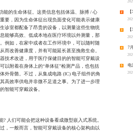
202
去何从
能的生命体征。这类信息包括体温、脉搏 / 心
【
2
202
重要，因为生命体征出现负面变化可能表示健康
机供应
生诊室都配备了昂贵的设备，以测量这些生物统
【
3
息能够高效、低成本地在医疗环境以外测量，那
202
程市场
。例如，在家中或者在工作环境中，可以随时随
7
4
从而改善健康度，并有可能延长甚至挽救生命。
202
潮带向
器技术改进，用于医疗保健目的的智能可穿戴设
电
可以附着在身体上的“单体征”检测产品，也包括
5
202
外骨骼。不过，从集成电路 (IC) 电子组件的角
时代“
其高效率供电并非微不足道之事。为了进一步理
的智能可穿戴设备。
能? 人们可能会把这种设备看成微型嵌入式系统。
过，一般而言，智能可穿戴设备的核心架构由以