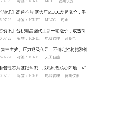
6-07-23
标签：
ICNET
MCU
德州仪器
？
芯资讯】高通芯片/两大厂MLCC发起涨价，手
6-07-28
标签：
ICNET
MLCC
高通
链产生上下游博弈
芯资讯】台积电晶圆代工新一轮涨价，成熟制
6-07-22
标签：
ICNET
电源管理
台积电
呈现分化
月集中生效、压力逐级传导：不确定性将把涨价
6-07-31
标签：
ICNET
人工智能
何处？
源管理芯片基础常识：成熟制程核心阵地，AI
6-07-29
标签：
ICNET
电源管理
德州仪器
一飞冲天”