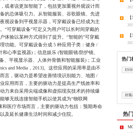
3
，或者说更加智能了，包括更加重视外观设计而
202
厂投入
备的总体吸引力。从智能服装、谷歌眼镜、先进
【
4
夜视设备到平视显示器，可穿戴设备已经成为主
202
预定量
。“可穿戴设备”可定义为用户可以长时间穿戴的
【
5
户体验以某种方式得到了提升。“智能的”可穿戴
202
功能。可穿戴设备分成 5 种应用子类：健身 /
逐步改
计和心率监视器)；信息娱乐 (智能眼镜/防护镜、
热门
设备、平视显示器、人体外骨骼和智能服装)；工业
onics and Media，2013]。这些应用的采用率是由不
ESS
而言，驱动力是希望改善情境识别能力、地图 /
业应用而言，主要的驱动力是提高生产线效率和
动力来自采用尖端成像和虚拟现实技术的持续爆
封装
能够无线连接智能手机以使其成为“物联网
就健康和医疗市场而言，主要的驱动力包括：预期寿命
热
以及延长健康生活时间和减少住院。
M
1