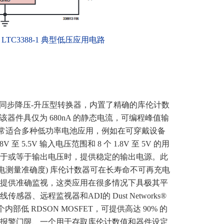
LTC3388-1 典型低压应用电路
效率同步降压-升压型转换器，内置了精确的库伦计数
。该器件具仅为 680nA 的静态电流，可编程峰值输
A，非常适合多种低功率电池应用，例如在可穿戴设备
 至 5.5V 输入电压范围和 8 个 1.8V 至 5V 的用
于或等于输出电压时，提供稳定的输出电源。此
放电测量准确度) 库伦计数器可在长寿命不可再充电
提供准确监视，这类应用在很多情况下具极其平
器、远程监视器和ADI的 Dust Networks®
 4 个内部低 RDSON MOSFET，可提供高达 90% 的
报警门限、一个用于存取库伦计数值和器件设定