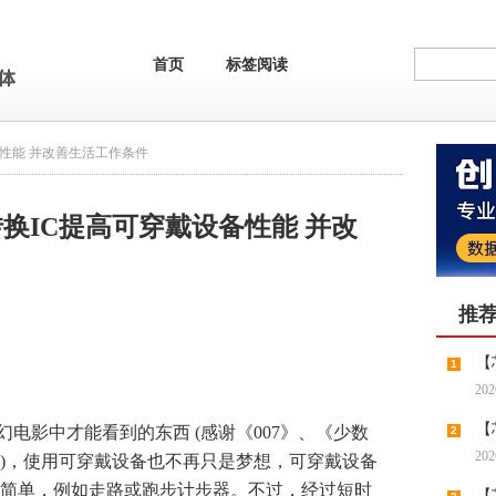
首页
标签阅读
备性能 并改善生活工作条件
转换IC提高可穿戴设备性能 并改
推
【
1
202
报，新
【
电影中才能看到的东西 (感谢《007》、《少数
2
202
)，使用可穿戴设备也不再只是梦想，可穿戴设备
局AI
简单，例如走路或跑步计步器。不过，经过短时
【