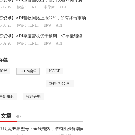
5-12-19
标签：
ICNET
半导体
ADI
运营
芯资讯】ADI营收同比上涨22%，所有终端市场
5-05-23
标签：
ICNET
财报
ADI
增加
芯资讯】ADI季度营收优于预期，订单量继续
5-02-20
标签：
ICNET
财报
ADI
善
标签
HOW
ICNET
ECCN编码
热搜型号分析
基础知识
收购并购
门文章
HOT
CU近期热搜型号：全线走热，结构性涨价潮何