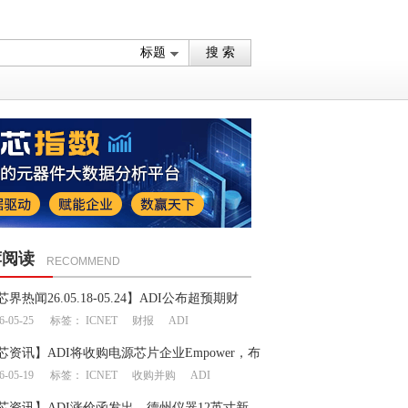
荐阅读
RECOMMEND
芯界热闻26.05.18-05.24】ADI公布超预期财
6-05-25
标签：
ICNET
财报
ADI
收购瞄准AI数据中心
芯资讯】ADI将收购电源芯片企业Empower，布
6-05-19
标签：
ICNET
收购并购
ADI
设施电源领域
芯资讯】ADI涨价函发出，德州仪器12英寸新