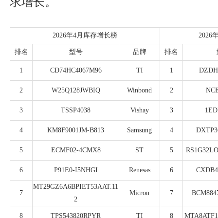
求增长。
2026年4月库存增长榜
202
排名
型号
品牌
排名
1
CD74HC4067M96
TI
1
DZDH
2
W25Q128JWBIQ
Winbond
2
NCE
3
TSSP4038
Vishay
3
1ED
4
KM8F9001JM-B813
Samsung
4
DXTP3
5
ECMF02-4CMX8
ST
5
RS1G32LO
6
P91E0-I5NHGI
Renesas
6
CXDB
MT29GZ6A6BPIET53AAT.11
7
Micron
7
BCM884
2
8
TPS543820RPYR
TI
8
MTA8ATF1