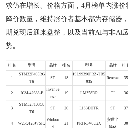
求仍在增长。价格方面，4月榜单内涨价
降价数量，维持涨价者基本都为存储器
期兑现后迎来盘整，以及当前AI与非AI
势。
排名
型号
品牌
排名
型号
品牌
排
STM32F405RG
ISL99390FRZ-TR5
1
ST
18
Renesas
35
T6
935
InvenSe
2
ICM-42688-P
19
LM358DR
TI
36
nse
STM32F103C8
3
ST
20
LIS3DHTR
ST
37
T6
Winbon
安世半
4
W25Q128JVSIQ
21
PRTR5V0U2X
38
d
导体