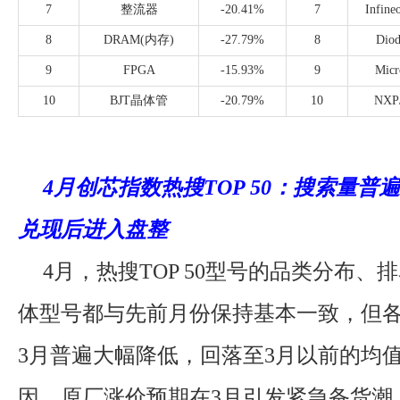
7
整流器
-20.41%
7
Infi
8
DRAM(内存)
-27.79%
8
Dio
9
FPGA
-15.93%
9
Mic
10
BJT晶体管
-20.79%
10
NX
4月创芯指数热搜TOP 50：搜索量普
兑现后进入盘整
4月，热搜TOP 50型号的品类分布、
体型号都与先前月份保持基本一致，但
3月普遍大幅降低，回落至3月以前的均
因，原厂涨价预期在3月引发紧急备货潮