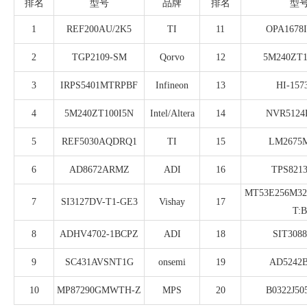
排名
型号
品牌
排名
型
1
REF200AU/2K5
TI
11
OPA1678
2
TGP2109-SM
Qorvo
12
5M240ZT
3
IRPS5401MTRPBF
Infineon
13
HI-157
4
5M240ZT100I5N
Intel/Altera
14
NVR5124
5
REF5030AQDRQ1
TI
15
LM2675
6
AD8672ARMZ
ADI
16
TPS821
MT53E256M32
7
SI3127DV-T1-GE3
Vishay
17
T:B
8
ADHV4702-1BCPZ
ADI
18
SIT308
9
SC431AVSNT1G
onsemi
19
AD5242
10
MP87290GMWTH-Z
MPS
20
B0322J5