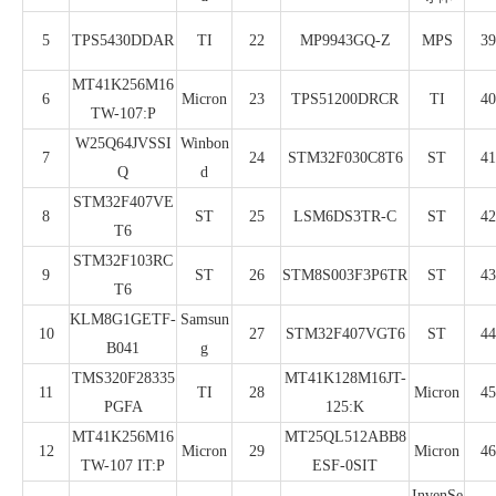
5
TPS5430DDAR
TI
22
MP9943GQ-Z
MPS
39
MT41K256M16
6
Micron
23
TPS51200DRCR
TI
40
TW-107:P
W25Q64JVSSI
Winbon
7
24
STM32F030C8T6
ST
41
Q
d
STM32F407VE
8
ST
25
LSM6DS3TR-C
ST
42
T6
STM32F103RC
9
ST
26
STM8S003F3P6TR
ST
43
T6
KLM8G1GETF-
Samsun
10
27
STM32F407VGT6
ST
44
B041
g
TMS320F28335
MT41K128M16JT-
11
TI
28
Micron
45
PGFA
125:K
MT41K256M16
MT25QL512ABB8
12
Micron
29
Micron
46
TW-107 IT:P
ESF-0SIT
InvenSe