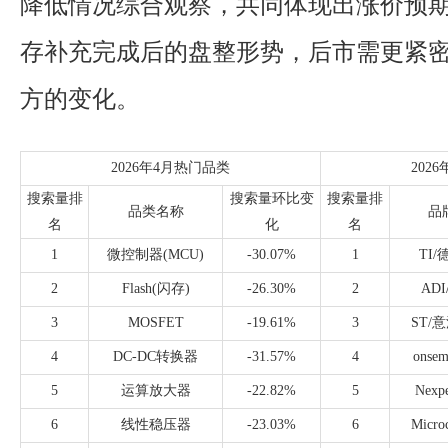
降低情况综合观察，共同体现出涨价预
存补充完成后的盘整形势，后市需更紧
方的变化。
2026年4月热门品类
202
搜索量排
搜索量环比变
搜索量排
品类名称
品
名
化
名
1
微控制器(MCU)
-30.07%
1
TI
2
Flash(闪存)
-26.30%
2
AD
3
MOSFET
-19.61%
3
ST/
4
DC-DC转换器
-31.57%
4
onse
5
运算放大器
-22.82%
5
Nexp
6
线性稳压器
-23.03%
6
Micr