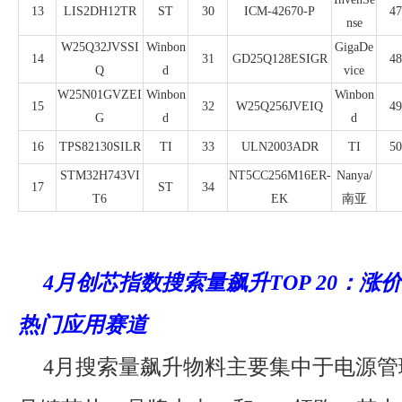
13
LIS2DH12TR
ST
30
ICM-42670-P
47
nse
W25Q32JVSSI
Winbon
GigaDe
14
31
GD25Q128ESIGR
48
Q
d
vice
W25N01GVZEI
Winbon
Winbon
15
32
W25Q256JVEIQ
49
G
d
d
16
TPS82130SILR
TI
33
ULN2003ADR
TI
50
STM32H743VI
NT5CC256M16ER-
Nanya/
17
ST
34
T6
EK
南亚
4月创芯指数搜索量飙升TOP 20：涨
热门应用赛道
4月搜索量飙升物料主要集中于电源管